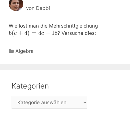
von
Debbi
Wie löst man die Mehrschrittgleichung
6
(
+
4
)
=
4
−
18
? Versuche dies:
c
c
Kategorien
Algebra
Kategorien
Kategorien