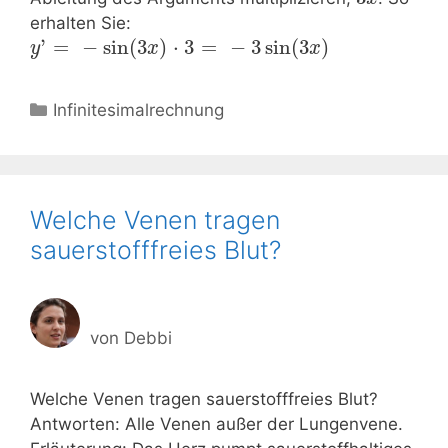
erhalten Sie:
’
=
−
sin
(
3
)
⋅
3
=
−
3
sin
(
3
)
y
x
x
Kategorien
Infinitesimalrechnung
Welche Venen tragen
sauerstofffreies Blut?
von
Debbi
Welche Venen tragen sauerstofffreies Blut?
Antworten: Alle Venen außer der Lungenvene.