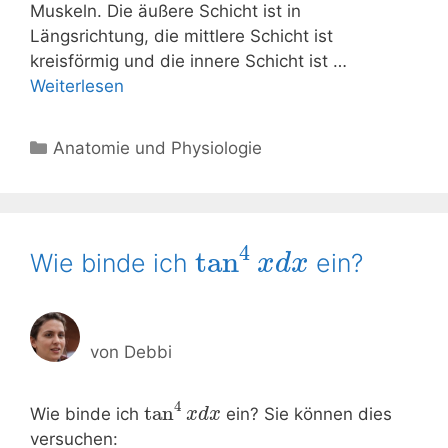
Muskeln. Die äußere Schicht ist in
Längsrichtung, die mittlere Schicht ist
kreisförmig und die innere Schicht ist …
Weiterlesen
Kategorien
Anatomie und Physiologie
4
tan
Wie binde ich
ein?
x
d
x
von
Debbi
4
tan
Wie binde ich
ein? Sie können dies
x
d
x
versuchen: