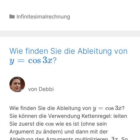
Kategorien
Infinitesimalrechnung
Wie finden Sie die Ableitung von
=
cos
3
?
y
x
von
Debbi
=
cos
3
Wie finden Sie die Ableitung von
?
y
x
Sie können die Verwendung Kettenregel: leiten
cos
Sie zuerst die
wie es ist (ohne sein
Argument zu ändern) und dann mit der
3
Ableitung des Arguments multiplizieren,
. So
x