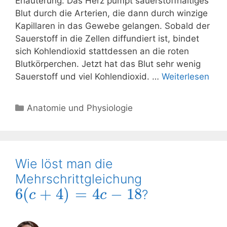
Erläuterung: Das Herz pumpt sauerstoffhaltiges
Blut durch die Arterien, die dann durch winzige
Kapillaren in das Gewebe gelangen. Sobald der
Sauerstoff in die Zellen diffundiert ist, bindet
sich Kohlendioxid stattdessen an die roten
Blutkörperchen. Jetzt hat das Blut sehr wenig
Sauerstoff und viel Kohlendioxid. …
Weiterlesen
Kategorien
Anatomie und Physiologie
Wie löst man die
Mehrschrittgleichung
6
(
+
4
)
=
4
−
18
?
c
c