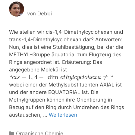
von
Debbi
Wie stellen wir cis-1,4-Dimethylcyclohexan und
trans-1,4-Dimethylcyclohexan dar? Antworten:
Nun, dies ist eine Stuhlbestätigung, bei der die
METHYL-Gruppe äquatorial zum Flugzeug des
Rings angeordnet ist. Erläuterung: Das
angegebene Molekül ist
“
−
1
,
4
−
dim
≠
“
c
i
s
e
t
h
y
l
c
y
c
l
o
h
e
x
a
wobei einer der Methylsubstituenten AXIAL ist
und der andere EQUATORIAL ist. Die
Methylgruppen können ihre Orientierung in
Bezug auf den Ring durch Umdrehen des Rings
austauschen, …
Weiterlesen
Kategorien
Organische Chemie