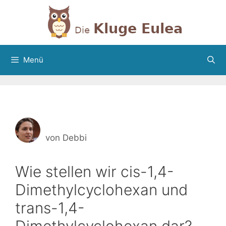
Zum
Inhalt
springen
Menü
von
Debbi
Wie stellen wir cis-1,4-
Dimethylcyclohexan und
trans-1,4-
Dimethylcyclohexan dar?