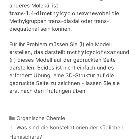
anderes Molekül ist
trans-1,4-dimethylcyclohexane
wobei die
Methylgruppen trans-diaxial oder trans-
diequatorial sein können.
Für Ihr Problem müssen Sie (i) ein Modell
methylcyclohexane
erstellen, das darstellt
und
(ii) dieses Modell auf der gedruckten Seite
darstellen. Beides ist nicht einfach und es
erfordert Übung, eine 3D-Struktur auf die
gedruckte Seite zu zeichnen - lassen Sie sie
erst nach den Prüfungen üben.
Kategorien
Organische Chemie
Beitrags-
Was sind die Konstellationen der südlichen
Navigation
Hemisphäre?