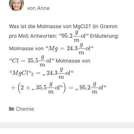
von
Anne
Was ist die Molmasse von MgCl2? (in Gramm
g
“
95.2
“
pro Mol) Antworten:
Erläuterung:
o
l
m
g
“
=
24.3
“
Molmasse von
M
g
o
l
m
g
“
=
35.5
“
Molmasse von
C
l
o
l
m
g
“
“
=
„
24.3
“
M
g
C
l
o
l
2
m
g
g
(
)
+
2
×
„
35.5
“
=
„
95.2
“
o
l
o
l
m
m
Kategorien
Chemie