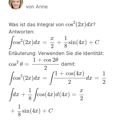
von
Anne
2
cos
(
2
)
Was ist das Integral von
?
x
d
x
Antworten:
1
x
∫
2
cos
(
2
)
=
+
sin
(
4
)
+
x
d
x
x
C
8
2
Erläuterung: Verwenden Sie die Identität:
1
+
cos
2
θ
2
cos
=
damit:
θ
2
1
+
cos
(
4
)
1
x
∫
∫
2
cos
(
2
)
=
=
x
d
x
d
x
2
2
1
x
∫
∫
+
cos
(
4
)
(
4
)
=
d
x
x
d
x
8
2
1
+
sin
(
4
)
+
x
C
8