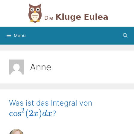
Zum
Inhalt
springen
Menü
Anne
Was ist das Integral von
2
cos
(
2
)
?
x
d
x