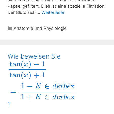
Kapsel gefiltert. Dies ist eine spezielle Filtration.
Der Blutdruck …
Weiterlesen
Kategorien
Anatomie und Physiologie
Wie beweisen Sie
tan
(
)
−
1
x
tan
(
)
+
1
x
1
−
∈
K
d
e
r
b
e
x
=
1
+
∈
K
d
e
r
b
e
x
?