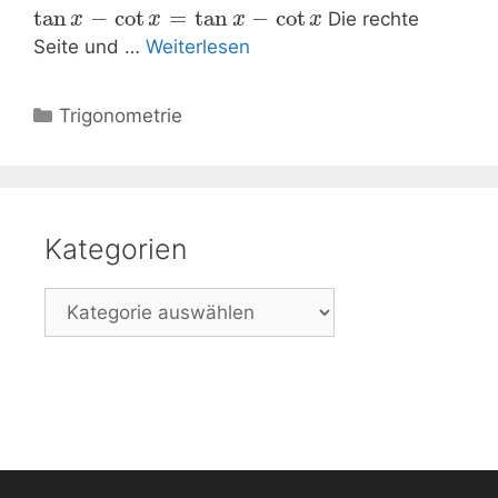
tan
−
cot
=
tan
−
cot
Die rechte
x
x
x
x
Seite und …
Weiterlesen
Kategorien
Trigonometrie
Kategorien
Kategorien