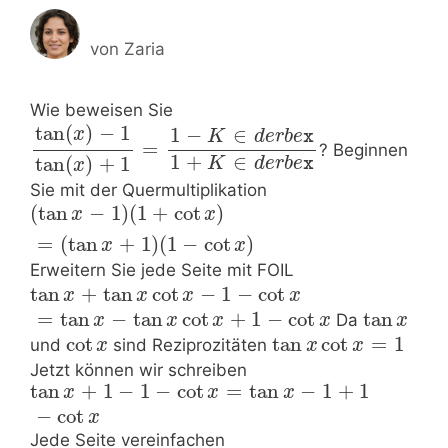
von
Zaria
Wie beweisen Sie
tan
(
)
−
1
1
−
∈
x
K
d
e
r
b
e
x
=
? Beginnen
1
+
∈
tan
(
)
+
1
K
d
e
r
b
e
x
x
Sie mit der Quermultiplikation
(
tan
−
1
)
(
1
+
cot
)
x
x
=
(
tan
+
1
)
(
1
−
cot
)
x
x
Erweitern Sie jede Seite mit FOIL
tan
+
tan
cot
−
1
−
cot
x
x
x
x
=
tan
−
tan
cot
+
1
−
cot
tan
Da
x
x
x
x
x
cot
tan
cot
=
1
und
sind Reziprozitäten
x
x
x
Jetzt können wir schreiben
tan
+
1
−
1
−
cot
=
tan
−
1
+
1
x
x
x
−
cot
x
Jede Seite vereinfachen