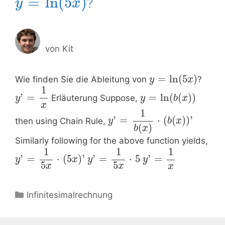
=
ln
(
5
)
?
y
x
von
Kit
=
ln
(
5
)
Wie finden Sie die Ableitung von
?
y
x
1
’
=
=
ln
(
(
)
)
Erläuterung Suppose,
y
y
b
x
x
1
’
=
⋅
(
(
)
)
’
then using Chain Rule,
y
b
x
(
)
b
x
Similarly following for the above function yields,
1
1
1
’
=
⋅
(
5
)
’
’
=
⋅
5
’
=
y
x
y
y
5
5
x
x
x
Kategorien
Infinitesimalrechnung