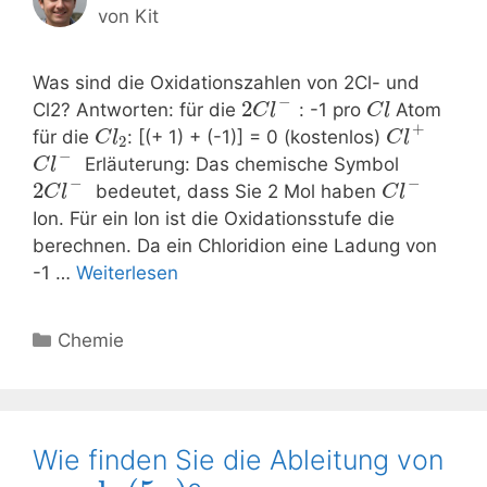
von
Kit
Was sind die Oxidationszahlen von 2Cl- und
−
2
Cl2? Antworten: für die
: -1 pro
Atom
C
l
C
l
+
für die
: [(+ 1) + (-1)] = 0 (kostenlos)
C
l
C
l
2
−
Erläuterung: Das chemische Symbol
C
l
−
−
2
bedeutet, dass Sie 2 Mol haben
C
l
C
l
Ion. Für ein Ion ist die Oxidationsstufe die
berechnen. Da ein Chloridion eine Ladung von
-1 …
Weiterlesen
Kategorien
Chemie
Wie finden Sie die Ableitung von