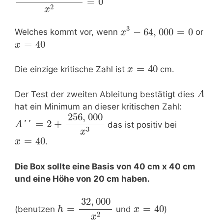
=
0
2
x
3
−
64
,
000
=
0
Welches kommt vor, wenn
or
x
=
40
x
=
40
Die einzige kritische Zahl ist
cm.
x
Der Test der zweiten Ableitung bestätigt dies
A
hat ein Minimum an dieser kritischen Zahl:
256
,
000
=
2
+
'
'
das ist positiv bei
A
3
x
=
40
.
x
Die Box sollte eine Basis von 40 cm x 40 cm
und eine Höhe von 20 cm haben.
32
,
000
=
=
40
(benutzen
und
)
h
x
2
x