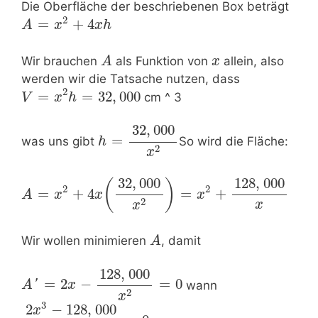
Die Oberfläche der beschriebenen Box beträgt
2
=
+
4
A
x
x
h
Wir brauchen
als Funktion von
allein, also
A
x
werden wir die Tatsache nutzen, dass
2
=
=
32
,
000
cm ^ 3
V
x
h
32
,
000
=
was uns gibt
So wird die Fläche:
h
2
x
32
,
000
128
,
000
(
)
2
2
=
+
4
=
+
A
x
x
x
2
x
x
Wir wollen minimieren
, damit
A
128
,
000
=
2
−
=
0
'
wann
A
x
2
x
3
2
−
128
,
000
x