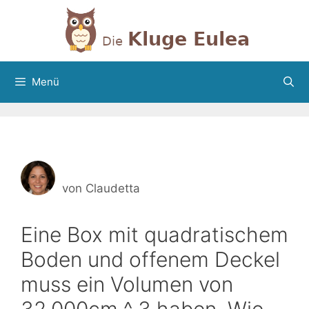
Zum
Inhalt
springen
Menü
von
Claudetta
Eine Box mit quadratischem
Boden und offenem Deckel
muss ein Volumen von
32,000cm ^ 3 haben. Wie