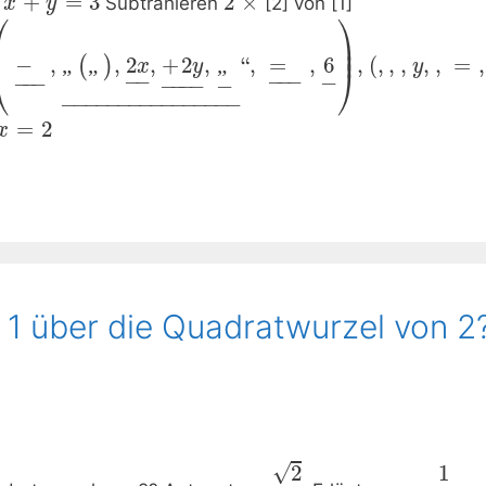
“
+
=
3
2
×
Subtrahieren
[2] von [1]
x
y
⎛
⎞


⎟

⎜
⎟
−
,
„
„
,
2
,
+
2
,
„
“
,
=
,
6
,
(
,
,
,
,
,
=
,
(
)
x
y
y
⎝
⎠
−
−
−
−
−
−
−
−
−
−
−
−−
−
−
−−−−−−−−−−−−−−
−
=
2
x
 1 über die Quadratwurzel von 2
√
1
2