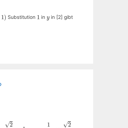
1
)
1
Substitution
in
in [2] gibt
y
?
√
√
1
2
2