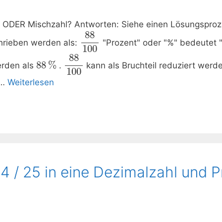
h- ODER Mischzahl? Antworten: Siehe einen Lösungsproz
88
hrieben werden als:
"Prozent" oder "%" bedeutet "
100
88
88
%
rden als
.
kann als Bruchteil reduziert werde
100
 …
Weiterlesen
4 / 25 in eine Dezimalzahl und 