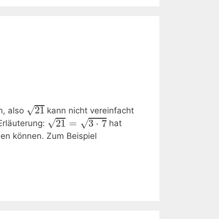
√
21
n, also
kann nicht vereinfacht
√
21
=
3
⋅
7
√
 Erläuterung:
hat
en können. Zum Beispiel