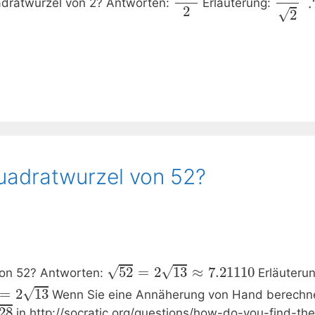
adratwurzel von 2? Antworten:
Erläuterung:
2
√
2
Quadratwurzel von 52?
√
√
52
=
2
13
≈
7.21110
von 52? Antworten:
Erläuterun
√
=
2
13
Wenn Sie eine Annäherung von Hand berechne
28
in http://socratic.org/questions/how-do-you-find-the