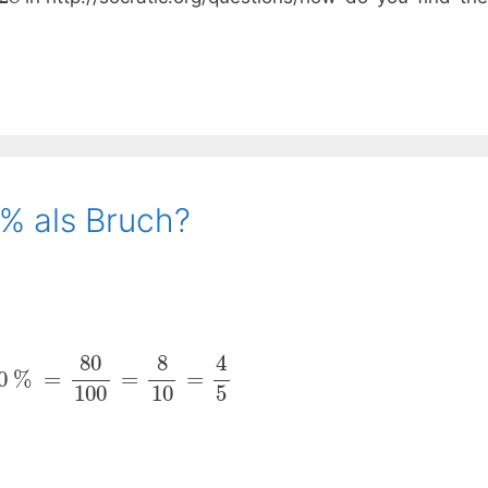
% als Bruch?
4
80
8
0
%
=
=
=
100
10
5