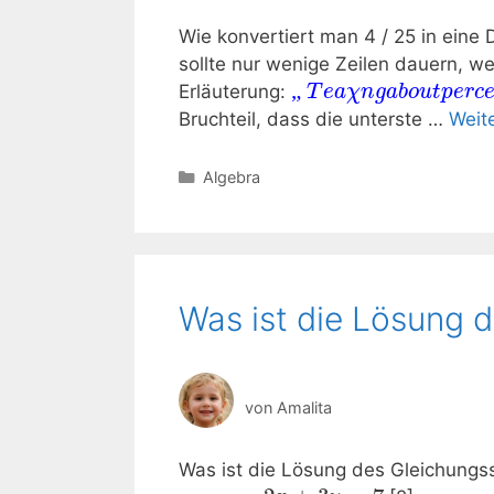
Wie konvertiert man 4 / 25 in eine
sollte nur wenige Zeilen dauern, w
„
Erläuterung:
T
e
a
χ
n
g
a
b
o
u
t
p
e
r
c
Bruchteil, dass die unterste …
Weit
Kategorien
Algebra
Was ist die Lösung
von
Amalita
Was ist die Lösung des Gleichung