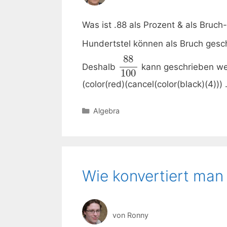
Was ist .88 als Prozent & als Bruc
Hundertstel können als Bruch gesc
88
Deshalb
kann geschrieben we
100
(color(red)(cancel(color(black)(4)))
Kategorien
Algebra
Wie konvertiert man 
von
Ronny