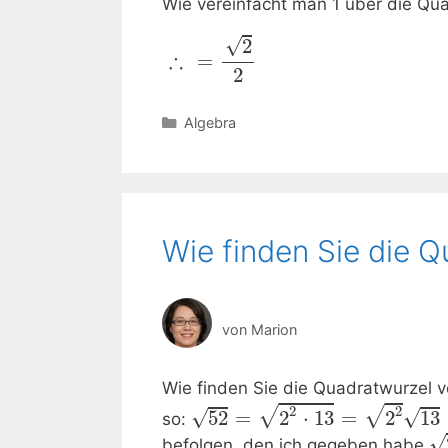
Wie vereinfacht man 1 über die Qu
√
2
∴
=
2
Kategorien
Algebra
Wie finden Sie die 
von
Marion
Wie finden Sie die Quadratwurzel 
2
2
√
√
√
√
52
=
2
⋅
13
=
2
13
so:
√
befolgen, den ich gegeben habe