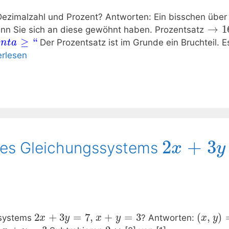
 Dezimalzahl und Prozent? Antworten: Ein bisschen über 
→
1
enn Sie sich an diese gewöhnt haben. Prozentsatz
≥
“
Der Prozentsatz ist im Grunde ein Bruchteil. E
e
n
t
a
erlesen
2
+
3
 des Gleichungssystems
x
y
2
+
3
=
7
,
+
=
3
(
,
)
ssystems
? Antworten:
x
y
x
y
x
y