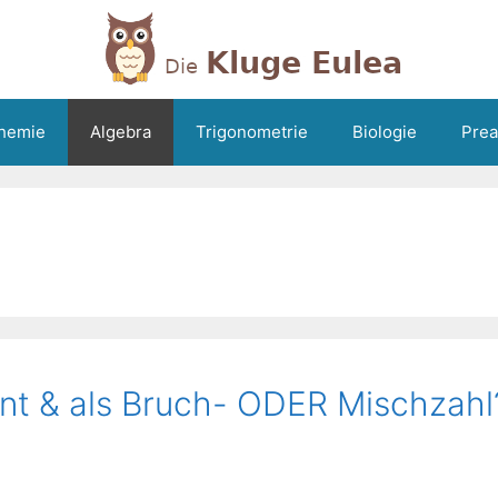
hemie
Algebra
Trigonometrie
Biologie
Prea
zent & als Bruch- ODER Mischzahl