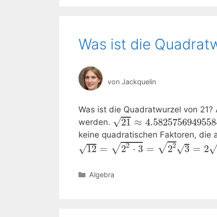
Was ist die Quadrat
von
Jackquelin
Was ist die Quadratwurzel von 21?
√
21
≈
4.5825756949558
werden.
keine quadratischen Faktoren, die
2
2
√
√
√
√
√
12
=
2
⋅
3
=
2
3
=
2
Kategorien
Algebra