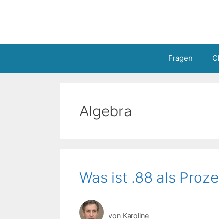
Zum
Inhalt
springen
Fragen
C
Algebra
Was ist .88 als Pro
von
Karoline