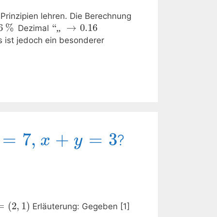
Prinzipien lehren. Die Berechnung
6
%
“
„
→
0.16
Dezimal
s ist jedoch ein besonderer
=
7
,
+
=
3
?
x
y
=
(
2
,
1
)
Erläuterung: Gegeben [1]