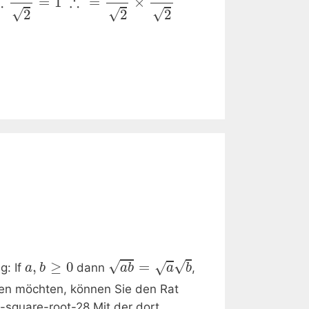
∴
∴
=
1
=
×
√
√
√
2
2
2
√
√
,
≥
0
=
√
g: If
dann
,
a
b
a
b
a
b
n möchten, können Sie den Rat
-square-root-28 Mit der dort