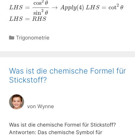
2
cos
θ
2
=
→
(
4
)
=
cot
L
H
S
A
p
p
l
y
L
H
S
θ
2
sin
θ
=
L
H
S
R
H
S
Kategorien
Trigonometrie
Was ist die chemische Formel für
Stickstoff?
von
Wynne
Was ist die chemische Formel für Stickstoff?
Antworten: Das chemische Symbol für