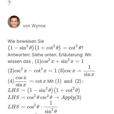
?
von
Wynne
Wie beweisen Sie
2
2
2
1
−
sin
1
+
cot
=
cot
(
)
(
)
?
θ
θ
θ
Antworten: Siehe unten. Erläuterung: Wir
2
2
(
1
)
cos
+
sin
=
1
wissen das ,
x
x
1
2
2
(
2
)
csc
−
cot
=
1
(
3
)
csc
=
x
x
x
sin
x
cos
x
(
4
)
=
cot
(
1
)
and
(
2
)
:
Mit
x
sin
x
2
2
=
1
−
sin
1
+
cot
(
)
(
)
L
H
S
θ
θ
2
2
=
cos
csc
→
(
3
)
L
H
S
θ
θ
A
p
p
l
y
1
2
=
cos
⋅
L
H
S
θ
2
sin
θ