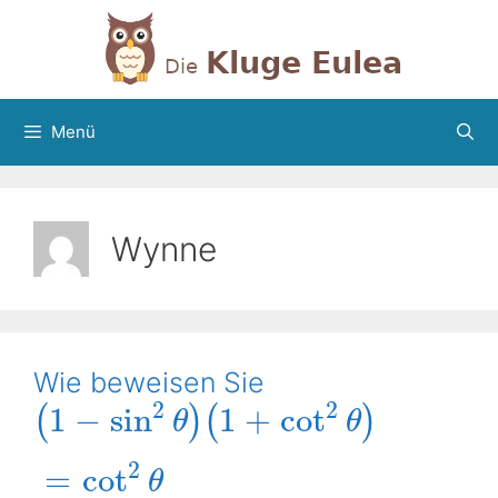
Zum
Inhalt
springen
Menü
Wynne
Wie beweisen Sie
2
2
1
−
sin
1
+
cot
(
)
(
)
θ
θ
2
=
cot
θ