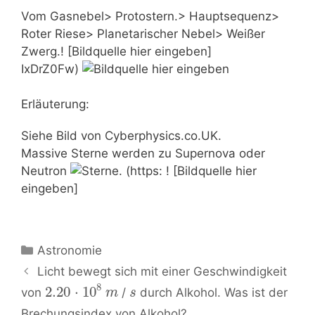
Vom Gasnebel> Protostern.> Hauptsequenz>
Roter Riese> Planetarischer Nebel> Weißer
Zwerg.! [Bildquelle hier eingeben]
IxDrZ0Fw)
Erläuterung:
Siehe Bild von Cyberphysics.co.UK.
Massive Sterne werden zu Supernova oder
Neutron
! [Bildquelle hier
eingeben]
Kategorien
Astronomie
Beitrags-
Licht bewegt sich mit einer Geschwindigkeit
Navigation
8
2.20
⋅
10
von
/
durch Alkohol. Was ist der
m
s
Brechungsindex von Alkohol?