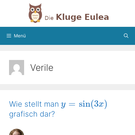
Zum
Inhalt
springen
Menü
Verile
=
sin
(
3
)
Wie stellt man
y
x
grafisch dar?