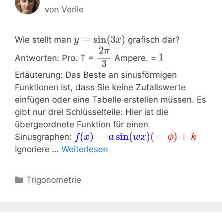
von
Verile
=
sin
(
3
)
Wie stellt man
grafisch dar?
y
x
2
π
1
Antworten: Pro. T =
Ampere. =
3
Erläuterung: Das Beste an sinusförmigen
Funktionen ist, dass Sie keine Zufallswerte
einfügen oder eine Tabelle erstellen müssen. Es
gibt nur drei Schlüsselteile: Hier ist die
übergeordnete Funktion für einen
(
)
=
sin
(
)
(
−
)
+
Sinusgraphen:
f
x
a
w
x
ϕ
k
Ignoriere …
Weiterlesen
Kategorien
Trigonometrie