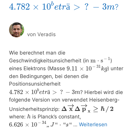
b
4.782
×
10
>
?
−
3
ä
?
e
t
r
m
von
Veradis
Wie berechnet man die
−
1
m
⋅
s
Geschwindigkeitsunsicherheit (in
)
−
31
9.11
×
10
eines Elektrons (Masse
) unter
k
g
den Bedingungen, bei denen die
Positionsunsicherheit
b
4.782
×
10
ä
>
?
−
3
? Hierbei wird die
e
t
r
m
folgende Version von verwendet Heisenberg-
→
→
Δ
x
Δ
p
≥
ℏ
/
2
Unsicherheitsprinzip:
x
where:
is Planck’s constant,
h
−
34
6.626
×
10
„
“
⋅
“
“
…
Weiterlesen
J
s