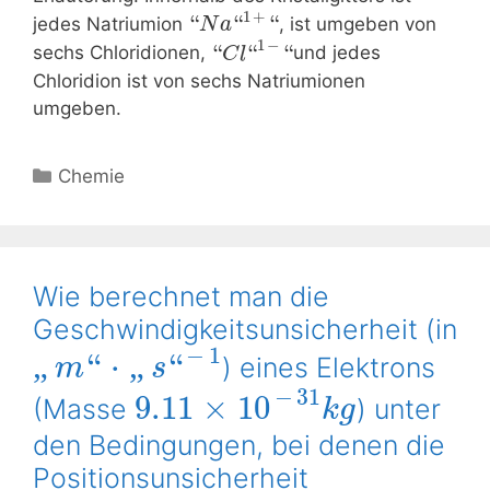
1
+
“
“
“
jedes Natriumion
, ist umgeben von
N
a
1
−
“
“
“
sechs Chloridionen,
und jedes
C
l
Chloridion ist von sechs Natriumionen
umgeben.
Kategorien
Chemie
Wie berechnet man die
Geschwindigkeitsunsicherheit (in
−
1
“
⋅
“
„
„
) eines Elektrons
m
s
−
31
9.11
×
10
(Masse
) unter
k
g
den Bedingungen, bei denen die
Positionsunsicherheit