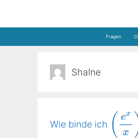
Zum
Inhalt
springen
Fragen
C
Shalne
x
(
e
Wie binde ich
x