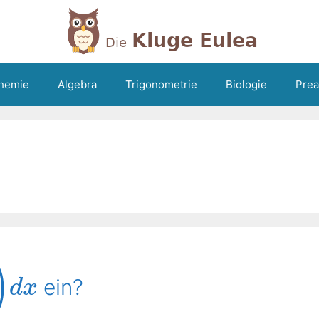
hemie
Algebra
Trigonometrie
Biologie
Prea
)
ein?
d
x