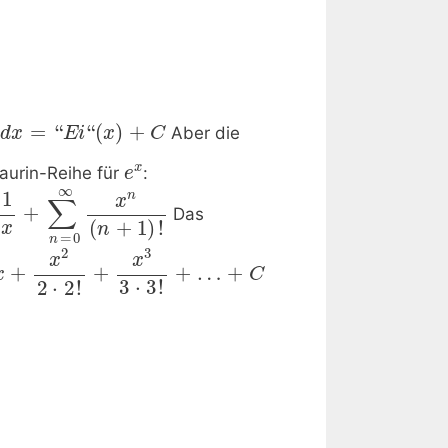
=
“
“
(
)
+
Aber die
d
x
E
i
x
C
x
laurin-Reihe für
:
e
∞
1
n
x
∑
+
Das
(
+
1
)
!
x
n
=
0
n
2
3
x
x
+
+
+
…
+
x
C
3
⋅
3
!
2
⋅
2
!