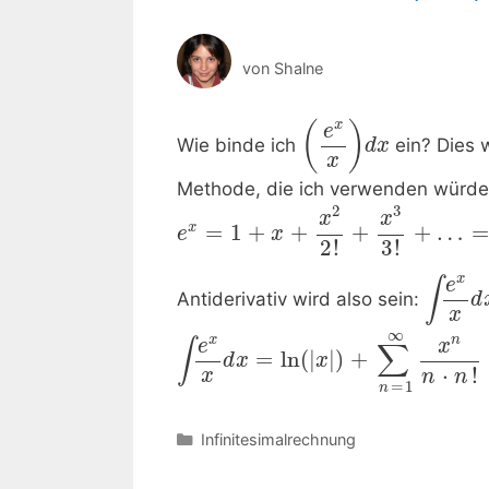
von
Shalne
x
(
)
e
Wie binde ich
ein? Dies 
d
x
x
Methode, die ich verwenden würde (d
2
3
x
x
x
=
1
+
+
+
+
…
e
x
3
!
2
!
x
e
∫
Antiderivativ wird also sein:
d
x
∞
x
n
e
x
∫
∑
=
ln
(
|
|
)
+
d
x
x
⋅
!
x
n
n
=
1
n
Kategorien
Infinitesimalrechnung