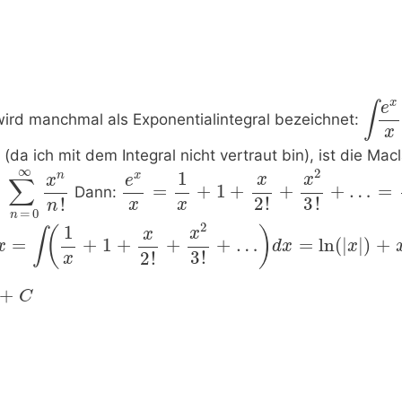
x
e
∫
wird manchmal als Exponentialintegral bezeichnet:
x
a ich mit dem Integral nicht vertraut bin), ist die Mac
∞
2
1
n
x
x
x
x
e
∑
=
=
+
1
+
+
+
…
=
Dann:
3
!
2
!
!
x
x
n
=
0
n
2
1
(
)
x
x
∫
=
+
1
+
+
+
…
=
ln
(
|
|
)
+
x
d
x
x
3
!
2
!
x
+
C