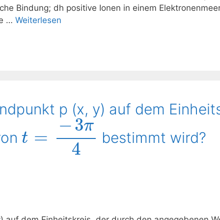
che Bindung; dh positive Ionen in einem Elektronenmeer
ie …
Weiterlesen
ndpunkt p (x, y) auf dem Einheit
−
3
π
=
von
bestimmt wird?
t
4
 y) auf dem Einheitskreis, der durch den angegebenen W