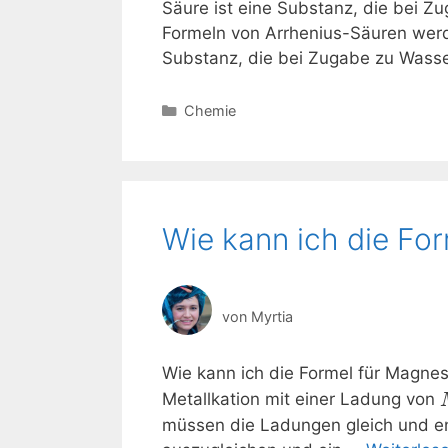
Säure ist eine Substanz, die bei 
Formeln von Arrhenius-Säuren werd
Substanz, die bei Zugabe zu Wass
Kategorien
Chemie
Wie kann ich die Fo
von
Myrtia
Wie kann ich die Formel für Magne
Metallkation mit einer Ladung von
müssen die Ladungen gleich und en