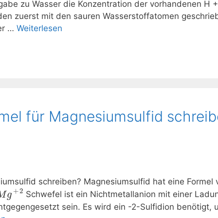
Zugabe zu Wasser die Konzentration der vorhandenen H +
en zuerst mit den sauren Wasserstoffatomen geschriebe
er …
Weiterlesen
rmel für Magnesiumsulfid schrei
siumsulfid schreiben? Magnesiumsulfid hat eine Formel
+
2
Schwefel ist ein Nichtmetallanion mit einer Lad
M
g
tgegengesetzt sein. Es wird ein -2-Sulfidion benötigt,