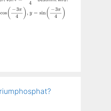
4
−
3
−
3
(
)
(
)
π
π
cos
,
=
sin
y
4
4
atriumphosphat?