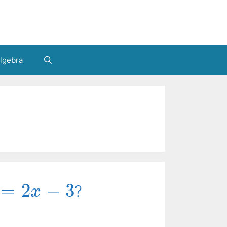
lgebra
=
2
−
3
?
x