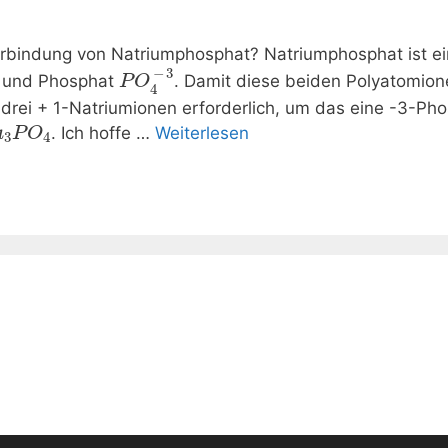
erbindung von Natriumphosphat? Natriumphosphat ist ei
−
3
und Phosphat
. Damit diese beiden Polyatomio
P
O
4
 drei + 1-Natriumionen erforderlich, um das eine -3-Pho
. Ich hoffe …
Weiterlesen
a
P
O
3
4