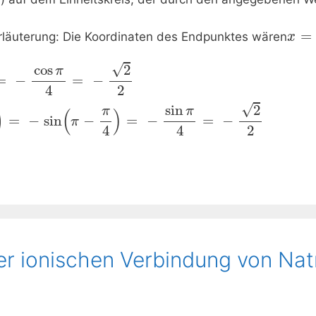
=
läuterung: Die Koordinaten des Endpunktes wären
x
√
cos
2
π
=
−
=
−
4
2
√
sin
2
)
π
π
(
)
=
−
sin
−
=
−
=
−
π
4
4
2
der ionischen Verbindung von N