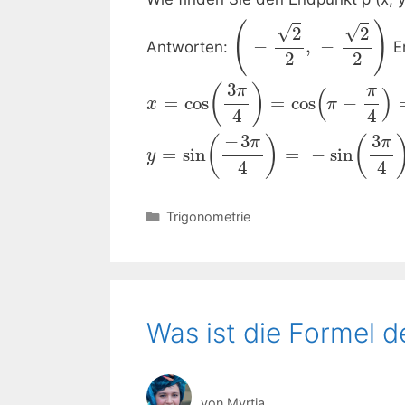
(
)
√
√
2
2
−
,
−
Antworten:
Er
2
2
3
(
)
π
π
(
)
=
cos
=
cos
−
x
π
4
4
−
3
3
(
)
(
π
π
=
sin
=
−
sin
y
4
4
Kategorien
Trigonometrie
Was ist die Formel 
von
Myrtia