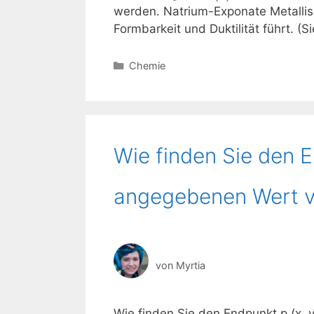
werden. Natrium-Exponate Metallis
Formbarkeit und Duktilität führt. (S
Kategorien
Chemie
Wie finden Sie den E
angegebenen Wert 
von
Myrtia
Wie finden Sie den Endpunkt p (x,