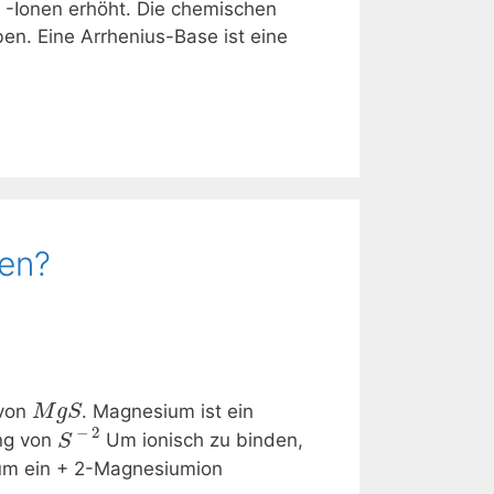
 -Ionen erhöht. Die chemischen
n. Eine Arrhenius-Base ist eine
ben?
 von
. Magnesium ist ein
M
g
S
−
2
ung von
Um ionisch zu binden,
S
 um ein + 2-Magnesiumion