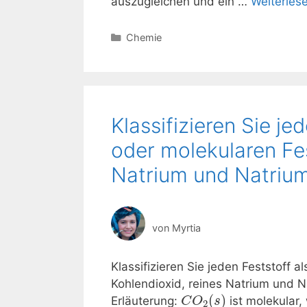
auszugleichen und ein …
Weiterles
Kategorien
Chemie
Klassifizieren Sie je
oder molekularen Fes
Natrium und Natrium
von
Myrtia
Klassifizieren Sie jeden Feststoff 
Kohlendioxid, reines Natrium und
(
)
Erläuterung:
ist molekular
C
O
s
2