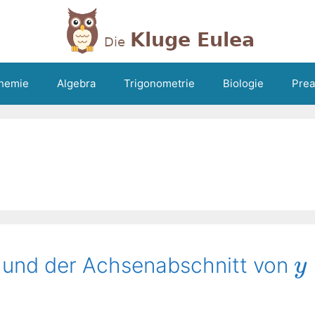
hemie
Algebra
Trigonometrie
Biologie
Prea
g und der Achsenabschnitt von
y