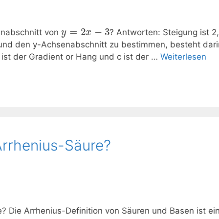
=
2
−
3
enabschnitt von
? Antworten: Steigung ist 2,
y
x
 und den y-Achsenabschnitt zu bestimmen, besteht dari
st der Gradient or Hang und c ist der …
Weiterlesen
Arrhenius-Säure?
 Die Arrhenius-Definition von Säuren und Basen ist ein