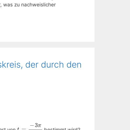
, was zu nachweislicher
skreis, der durch den
−
3
π
=
ert von
bestimmt wird?
t