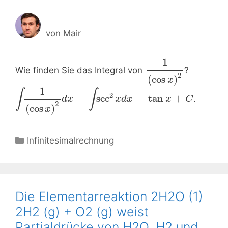
von
Mair
1
Wie finden Sie das Integral von
?
2
(
cos
)
x
1
∫
∫
2
=
sec
=
tan
+
.
d
x
x
d
x
x
C
2
(
cos
)
x
Kategorien
Infinitesimalrechnung
Die Elementarreaktion 2H2O (1)
2H2 (g) + O2 (g) weist
Partialdrücke von H2O, H2 und