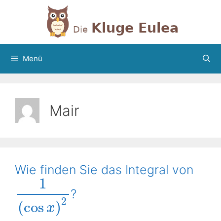
Zum
Inhalt
springen
Menü
Mair
Wie finden Sie das Integral von
1
?
2
(
cos
)
x