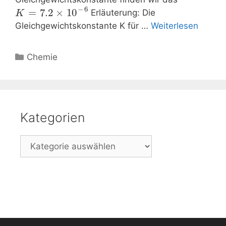
−
6
=
7.2
×
10
Erläuterung: Die
K
Gleichgewichtskonstante K für …
Weiterlesen
Kategorien
Chemie
Kategorien
Kategorien