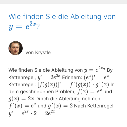
Wie finden Sie die Ableitung von
2
x
=
?
y
e
von
Krystle
2
x
=
Wie finden Sie die Ableitung von
? By
y
e
2
x
x
x
’
=
2
(
)
’
=
Kettenregel,
Erinnern:
y
e
e
e
[
(
(
)
)
]
’
=
(
(
)
)
⋅
(
)
Kettenregel:
'
'
In
f
g
x
f
g
x
g
x
x
(
)
=
dem geschriebenen Problem,
und
f
x
e
(
)
=
2
Durch die Ableitung nehmen,
g
x
x
x
(
)
=
(
)
=
2
'
und
'
Nach Kettenregel,
f
x
e
g
x
2
2
x
x
’
=
⋅
2
=
2
y
e
e