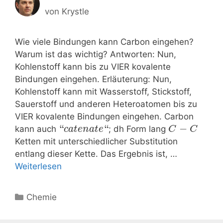
von
Krystle
Wie viele Bindungen kann Carbon eingehen?
Warum ist das wichtig? Antworten: Nun,
Kohlenstoff kann bis zu VIER kovalente
Bindungen eingehen. Erläuterung: Nun,
Kohlenstoff kann mit Wasserstoff, Stickstoff,
Sauerstoff und anderen Heteroatomen bis zu
VIER kovalente Bindungen eingehen. Carbon
“
“
−
kann auch
; dh Form lang
c
a
t
e
n
a
t
e
C
C
Ketten mit unterschiedlicher Substitution
entlang dieser Kette. Das Ergebnis ist, …
Weiterlesen
Kategorien
Chemie