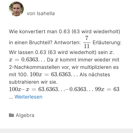
von
Isahella
Wie konvertiert man 0.63 (63 wird wiederholt)
7
in einen Bruchteil? Antworten:
Erläuterung:
11
Wir lassen 0.63 (63 wird wiederholt) sein
.
x
=
0.6363
…
Da
kommt immer wieder mit
x
x
2-Nachkommastellen vor, wir multiplizieren es
100
=
63.6363
…
mit 100.
Als nächstes
x
subtrahieren wir sie.
100
–
=
63.6363
…
–
0.6363
…
99
=
63
x
x
x
…
Weiterlesen
Kategorien
Algebra