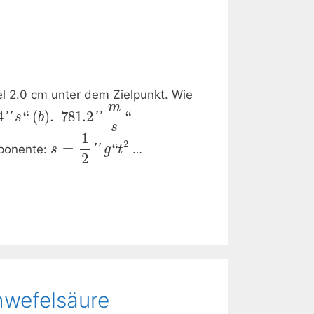
Ziel 2.0 cm unter dem Zielpunkt. Wie
m
4
“
(
)
.
781.2
“
''
''
s
b
s
1
2
=
“
mponente:
''
…
s
g
t
2
hwefelsäure