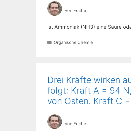
von
Edithe
Ist Ammoniak (NH3) eine Säure ode
Kategorien
Organische Chemie
Drei Kräfte wirken a
folgt: Kraft A = 94 N
von Osten. Kraft C =
von
Edithe