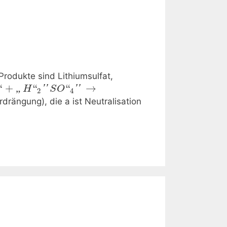
rodukte sind Lithiumsulfat,
“
+
„
“
“
→
''
''
H
S
O
2
4
drängung), die a ist Neutralisation