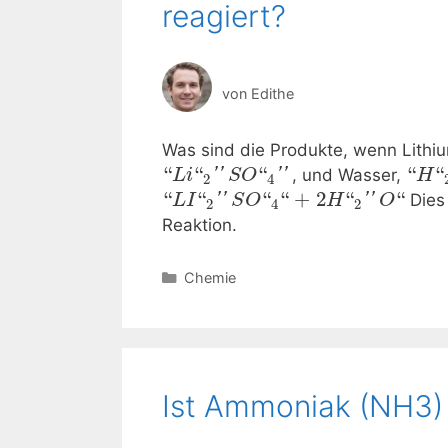
reagiert?
von
Edithe
Was sind die Produkte, wenn Lithiu
“
“
“
“
“
''
''
, und Wasser,
L
i
S
O
H
2
4
“
“
“
“
+
2
“
“
''
''
Dies 
L
I
S
O
H
O
2
4
2
Reaktion.
Kategorien
Chemie
Ist Ammoniak (NH3) 