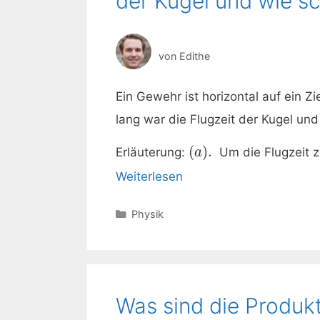
der Kugel und wie sc
von
Edithe
Ein Gewehr ist horizontal auf ein Zi
lang war die Flugzeit der Kugel und
(
)
.
Erläuterung:
Um die Flugzeit z
a
Weiterlesen
Kategorien
Physik
Was sind die Produk