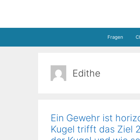
Zum
Inhalt
springen
Fragen
C
Edithe
Ein Gewehr ist horizo
Kugel trifft das Ziel