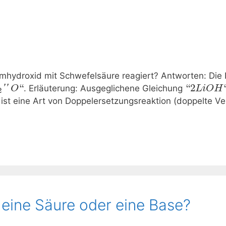
mhydroxid mit Schwefelsäure reagiert? Antworten: Die P
“
“
2
''
. Erläuterung: Ausgeglichene Gleichung
O
L
i
O
H
2
ist eine Art von Doppelersetzungsreaktion (doppelte Ver
eine Säure oder eine Base?