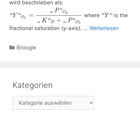
wird beschrieben als:
„
“
P
O
2
“
“
=
“
“
where
is the
Y
Y
O
2
„
“
+
„
“
K
P
D
O
2
fractional saturation (y-axis), …
Weiterlesen
Kategorien
Biologie
Kategorien
Kategorien