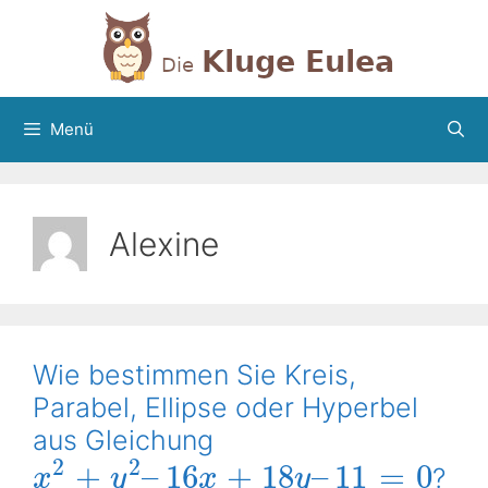
Zum
Inhalt
springen
Menü
Alexine
Wie bestimmen Sie Kreis,
Parabel, Ellipse oder Hyperbel
aus Gleichung
2
2
+
–
16
+
18
–
11
=
0
?
x
y
x
y