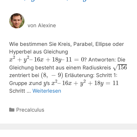
von
Alexine
Wie bestimmen Sie Kreis, Parabel, Ellipse oder
Hyperbel aus Gleichung
2
2
+
–
16
+
18
–
11
=
0
? Antworten: Die
x
y
x
y
√
156
Gleichung besteht aus einem Radiuskreis
(
8
,
−
9
)
zentriert bei
Erläuterung: Schritt 1:
2
2
–
16
+
+
18
=
11
Gruppe
und
’s
x
y
x
x
y
y
Schritt …
Weiterlesen
Kategorien
Precalculus