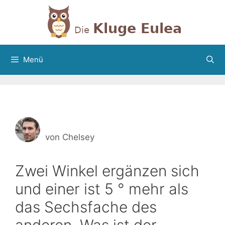
Zum
Inhalt
springen
Menü
von
Chelsey
Zwei Winkel ergänzen sich
und einer ist 5 ° mehr als
das Sechsfache des
anderen. Was ist der