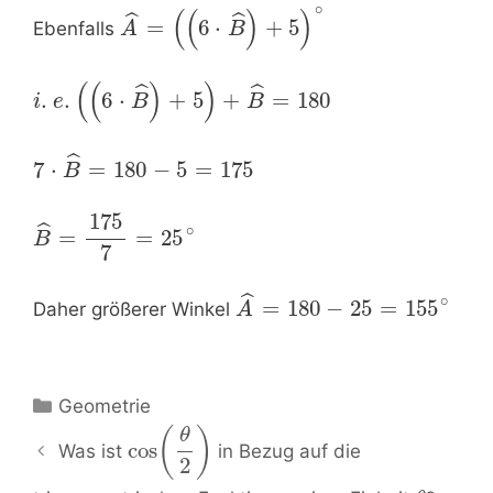
∘
(
(
)
)
ˆ
ˆ
=
6
⋅
+
5
Ebenfalls
A
B
(
(
)
)
ˆ
ˆ
.
.
6
⋅
+
5
+
=
180
i
e
B
B
ˆ
7
⋅
=
180
−
5
=
175
B
175
ˆ
∘
=
=
25
B
7
ˆ
∘
=
180
−
25
=
155
Daher größerer Winkel
A
Kategorien
Geometrie
Beitrags-
(
)
θ
cos
Was ist
in Bezug auf die
Navigation
2