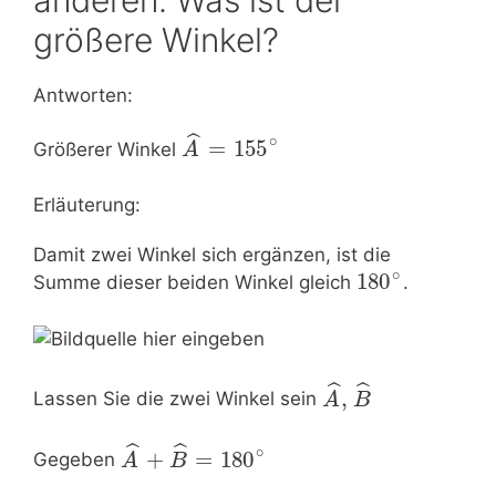
größere Winkel?
Antworten:
ˆ
∘
=
155
Größerer Winkel
A
Erläuterung:
Damit zwei Winkel sich ergänzen, ist die
∘
180
Summe dieser beiden Winkel gleich
.
ˆ
ˆ
,
Lassen Sie die zwei Winkel sein
A
B
ˆ
ˆ
∘
+
=
180
Gegeben
A
B