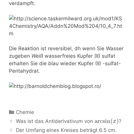
verdampft.
Die Reaktion ist reversibel, dh wenn Sie Wasser
zugeben
Weiß
wasserfreies Kupfer (II) sulfat
erhalten Sie die
blau
wieder Kupfer (II) -sulfat-
Pentahydrat.
Kategorien
Chemie
Beitrags-
arcsin
(
)
Was ist das Antiderivativum von
?
x
Navigation
Der Umfang eines Kreises beträgt 6.5 cm.