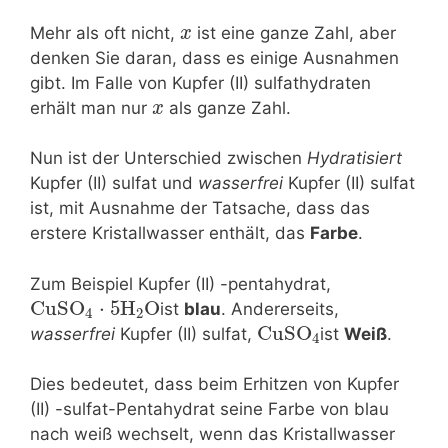
Mehr als oft nicht,
ist eine ganze Zahl, aber
x
denken Sie daran, dass es einige Ausnahmen
gibt. Im Falle von Kupfer (II) sulfathydraten
erhält man nur
als ganze Zahl.
x
Nun ist der Unterschied zwischen
Hydratisiert
Kupfer (II) sulfat und
wasserfrei
Kupfer (II) sulfat
ist, mit Ausnahme der Tatsache, dass das
erstere Kristallwasser enthält, das
Farbe
.
Zum Beispiel Kupfer (II) -pentahydrat,
CuSO
⋅
5
H
O
ist
blau
. Andererseits,
4
2
CuSO
wasserfrei
Kupfer (II) sulfat,
ist
Weiß
.
4
Dies bedeutet, dass beim Erhitzen von Kupfer
(II) -sulfat-Pentahydrat seine Farbe von blau
nach weiß wechselt, wenn das Kristallwasser