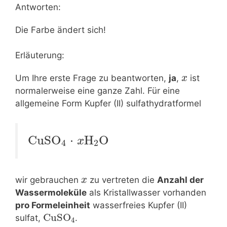
Antworten:
Die Farbe ändert sich!
Erläuterung:
Um Ihre erste Frage zu beantworten,
ja
,
ist
x
normalerweise eine ganze Zahl. Für eine
allgemeine Form Kupfer (II) sulfathydratformel
CuSO
⋅
H
O
x
4
2
wir gebrauchen
zu vertreten die
Anzahl der
x
Wassermoleküle
als Kristallwasser vorhanden
pro Formeleinheit
wasserfreies Kupfer (II)
CuSO
sulfat,
.
4