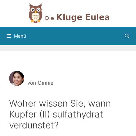
Zum
Inhalt
springen
Menü
von
Ginnie
Woher wissen Sie, wann
Kupfer (II) sulfathydrat
verdunstet?