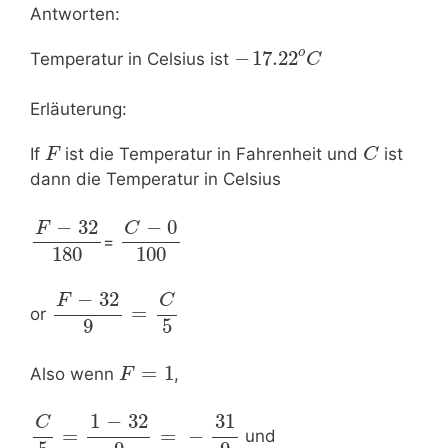
Antworten:
o
−
17.22
Temperatur in Celsius ist
C
Erläuterung:
If
ist die Temperatur in Fahrenheit und
ist
F
C
dann die Temperatur in Celsius
−
0
−
32
C
F
=
180
100
−
32
C
F
=
or
9
5
=
1
Also wenn
,
F
1
−
32
31
C
=
=
−
und