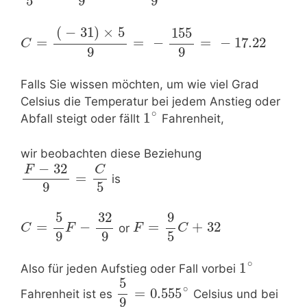
5
9
9
(
−
31
)
×
5
155
=
=
−
=
−
17.22
C
9
9
Falls Sie wissen möchten, um wie viel Grad
Celsius die Temperatur bei jedem Anstieg oder
∘
1
Abfall steigt oder fällt
Fahrenheit,
wir beobachten diese Beziehung
−
32
C
F
=
is
9
5
5
32
9
=
−
=
+
32
or
C
F
F
C
9
9
5
∘
1
Also für jeden Aufstieg oder Fall vorbei
5
∘
=
0.555
Fahrenheit ist es
Celsius und bei
9