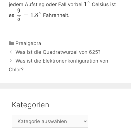
∘
1
jedem Aufstieg oder Fall vorbei
Celsius ist
9
∘
=
1.8
es
Fahrenheit.
5
Kategorien
Prealgebra
Beitrags-
Was ist die Quadratwurzel von 625?
Navigation
Was ist die Elektronenkonfiguration von
Chlor?
Kategorien
Kategorien