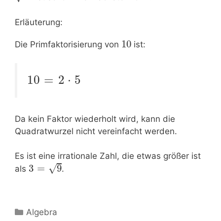
Erläuterung:
10
Die Primfaktorisierung von
ist:
10
=
2
⋅
5
Da kein Faktor wiederholt wird, kann die
Quadratwurzel nicht vereinfacht werden.
Es ist eine irrationale Zahl, die etwas größer ist
√
3
=
9
als
.
Kategorien
Algebra