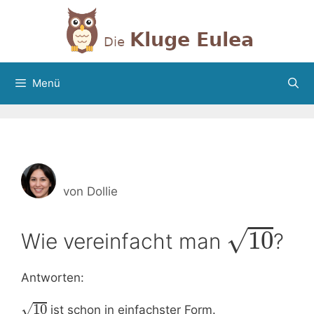
Zum
Inhalt
springen
Menü
von
Dollie
√
10
Wie vereinfacht man
?
Antworten:
√
10
ist schon in einfachster Form.