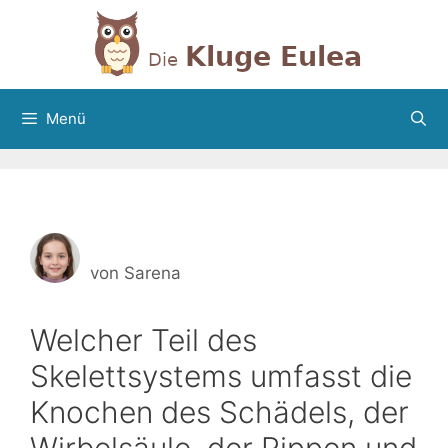
Zum
Inhalt
springen
Menü
von
Sarena
Welcher Teil des
Skelettsystems umfasst die
Knochen des Schädels, der
Wirbelsäule, der Rippen und