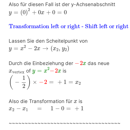
Also für diesen Fall ist der y-Achsenabschnitt
2
=
(
0
)
+
0
+
0
=
0
y
x
Transformation left or right - Shift left or right
Lassen Sie den Scheitelpunkt von
2
=
−
2
→
(
,
)
y
x
x
x
y
2
2
−
2
Durch die Einbeziehung der
das neue
x
2
=
−
2
of
is
x
y
x
x
vertex
1
(
)
−
×
−
2
=
+
1
=
x
2
2
Also die Transformation für
is
x
−
=
1
−
0
=
+
1
x
x
2
1
~~~~~~~~~~~~~~~~~~~~~~~~~~~~~~~~~~~