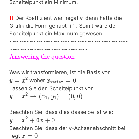
Scheitelpunkt ein Minimum.
If
Der Koeffizient war negativ, dann hätte die
∩
Grafik die Form gehabt
. Somit wäre der
Scheitelpunkt ein Maximum gewesen.
~~~~~~~~~~~~~~~~~~~~~~~~~~~~~~~~~~~
~~~~~~~~~~~~~~~~~~~~~~~
Answering the question
Was wir transformieren, ist die Basis von
2
=
=
0
woher
y
x
x
vertex
Lassen Sie den Scheitelpunkt von
2
=
→
(
,
)
=
(
0
,
0
)
y
x
x
y
1
1
Beachten Sie, dass dies dasselbe ist wie:
2
=
+
0
+
0
y
x
x
Beachten Sie, dass der y-Achsenabschnitt bei
=
0
liegt
x