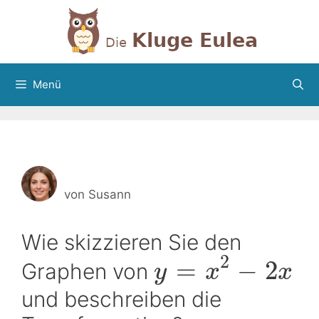
Zum
Inhalt
springen
Menü
von
Susann
Wie skizzieren Sie den
2
=
−
2
Graphen von
y
x
x
und beschreiben die