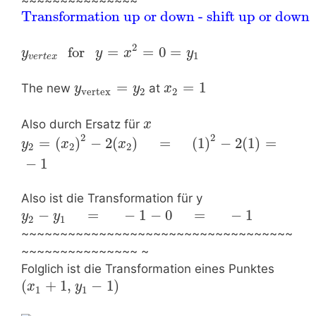
~~~~~~~~~~~~~~~
Transformation up or down - shift up or down
2
 for 
=
=
0
=
y
y
x
y
1
v
e
r
t
e
x
=
=
1
The new
at
y
y
x
vertex
2
2
Also durch Ersatz für
x
2
2
=
(
)
−
2
(
)
=
(
1
)
−
2
(
1
)
=
y
x
x
2
2
2
−
1
Also ist die Transformation für y
−
=
−
1
−
0
=
−
1
y
y
2
1
~~~~~~~~~~~~~~~~~~~~~~~~~~~~~~~~~~~
~~~~~~~~~~~~~~~ ~
Folglich ist die Transformation eines Punktes
(
+
1
,
−
1
)
x
y
1
1