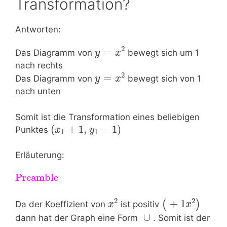
Transformation?
Antworten:
2
=
Das Diagramm von
bewegt sich um 1
y
x
nach rechts
2
=
Das Diagramm von
bewegt sich von 1
y
x
nach unten
Somit ist die Transformation eines beliebigen
(
+
1
,
−
1
)
Punktes
x
y
1
1
Erläuterung:
Preamble
2
2
+
1
(
)
Da der Koeffizient von
ist positiv
x
x
∪
dann hat der Graph eine Form
. Somit ist der