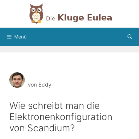
Zum
Inhalt
springen
Menü
von
Eddy
Wie schreibt man die
Elektronenkonfiguration
von Scandium?