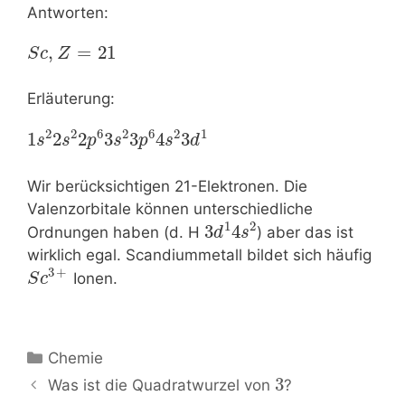
Antworten:
,
=
21
S
c
Z
Erläuterung:
2
2
6
2
6
2
1
1
2
2
3
3
4
3
s
s
p
s
p
s
d
Wir berücksichtigen 21-Elektronen. Die
Valenzorbitale können unterschiedliche
1
2
3
4
Ordnungen haben (d. H
) aber das ist
d
s
wirklich egal. Scandiummetall bildet sich häufig
3
+
Ionen.
S
c
Kategorien
Chemie
Beitrags-
3
Was ist die Quadratwurzel von
?
Navigation