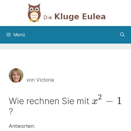
Zum
Inhalt
springen
Menü
von
Victoria
2
−
1
Wie rechnen Sie mit
x
?
Antworten: