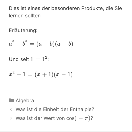
Dies ist eines der besonderen Produkte, die Sie
lernen sollten
Erläuterung:
2
2
−
=
(
+
)
(
−
)
a
b
a
b
a
b
2
1
=
1
Und seit
:
2
−
1
=
(
+
1
)
(
−
1
)
x
x
x
Kategorien
Algebra
Beitrags-
Was ist die Einheit der Enthalpie?
Navigation
cos
(
−
)
Was ist der Wert von
?
π