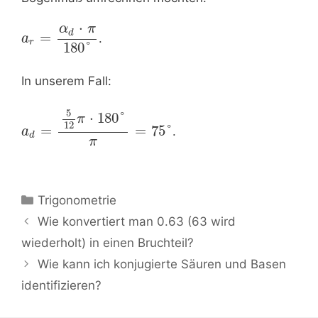
⋅
α
π
d
=
.
a
r
180
°
In unserem Fall:
5
⋅
180
°
π
12
=
=
75
°
.
a
d
π
Kategorien
Trigonometrie
Beitrags-
Wie konvertiert man 0.63 (63 wird
Navigation
wiederholt) in einen Bruchteil?
Wie kann ich konjugierte Säuren und Basen
identifizieren?