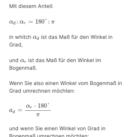
Mit diesem Anteil:
:
=
180
°
:
α
α
π
r
d
in whitch
ist das Maß für den Winkel in
α
d
Grad,
und
ist das Maß für den Winkel im
α
r
Bogenmaß.
Wenn Sie also einen Winkel vom Bogenmaß in
Grad umrechnen möchten:
⋅
180
°
α
r
=
a
d
π
und wenn Sie einen Winkel von Grad in
Bogenmaß umrechnen möchten: