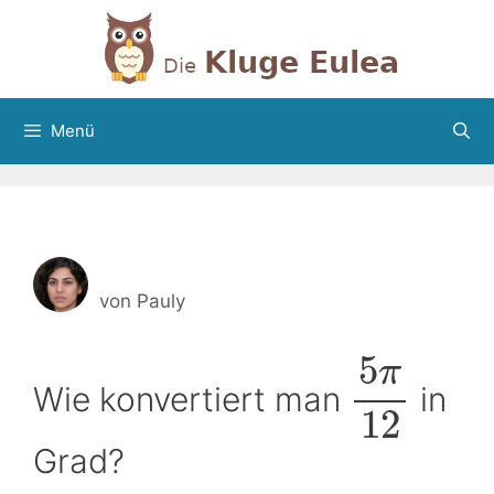
Zum
Inhalt
springen
Menü
von
Pauly
5
π
Wie konvertiert man
in
12
Grad?