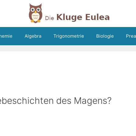
hemie
Algebra
Trigonometrie
Biologie
Prea
ebeschichten des Magens?