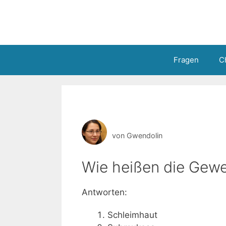
Zum
Inhalt
springen
Fragen
C
von
Gwendolin
Wie heißen die Gew
Antworten:
Schleimhaut