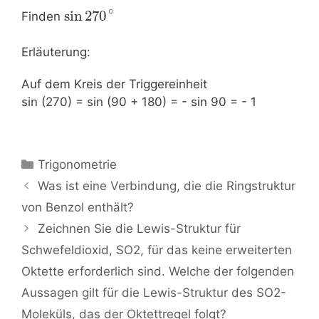
∘
sin
270
Finden
Erläuterung:
Auf dem Kreis der Triggereinheit
sin (270) = sin (90 + 180) = - sin 90 = - 1
Kategorien
Trigonometrie
Beitrags-
Was ist eine Verbindung, die die Ringstruktur
Navigation
von Benzol enthält?
Zeichnen Sie die Lewis-Struktur für
Schwefeldioxid, SO2, für das keine erweiterten
Oktette erforderlich sind. Welche der folgenden
Aussagen gilt für die Lewis-Struktur des SO2-
Moleküls, das der Oktettregel folgt?