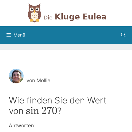
Zum
Inhalt
springen
Menü
von
Mollie
Wie finden Sie den Wert
sin
270
von
?
Antworten: