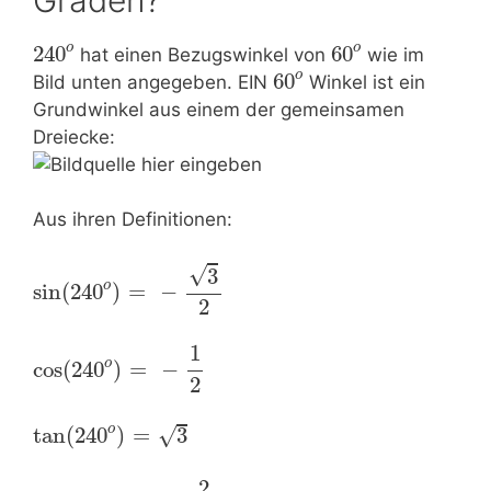
o
o
240
60
hat einen Bezugswinkel von
wie im
o
60
Bild unten angegeben. EIN
Winkel ist ein
Grundwinkel aus einem der gemeinsamen
Dreiecke:
Aus ihren Definitionen:
√
3
o
sin
(
240
)
=
−
2
1
o
cos
(
240
)
=
−
2
o
√
tan
(
240
)
=
3
2