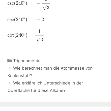
o
csc
(
240
)
=
−
√
3
o
sec
(
240
)
=
−
2
1
o
cot
(
240
)
=
√
3
Kategorien
Trigonometrie
Beitrags-
Wie berechnet man die Atommasse von
Navigation
Kohlenstoff?
Wie erkläre ich Unterschiede in der
Oberfläche für diese Alkane?