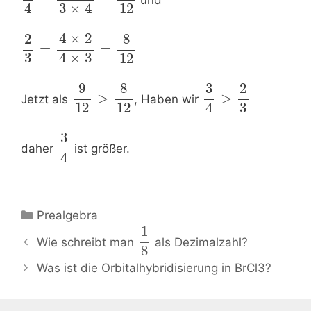
3
×
4
4
12
4
×
2
2
8
=
=
3
4
×
3
12
9
8
2
3
>
>
Jetzt als
, Haben wir
3
12
12
4
3
daher
ist größer.
4
Kategorien
Prealgebra
1
Beitrags-
Wie schreibt man
als Dezimalzahl?
8
Navigation
Was ist die Orbitalhybridisierung in BrCl3?