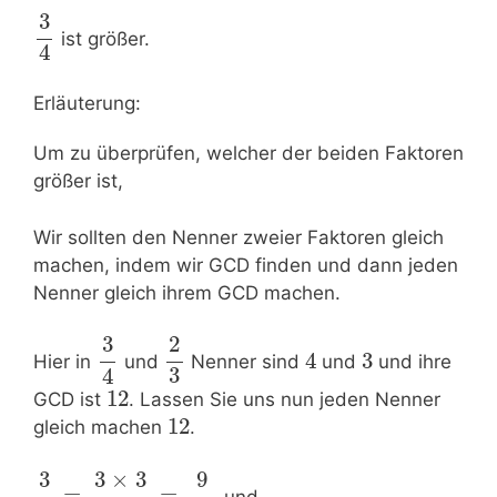
3
ist größer.
4
Erläuterung:
Um zu überprüfen, welcher der beiden Faktoren
größer ist,
Wir sollten den Nenner zweier Faktoren gleich
machen, indem wir GCD finden und dann jeden
Nenner gleich ihrem GCD machen.
2
3
4
3
Hier in
und
Nenner sind
und
und ihre
3
4
12
GCD ist
. Lassen Sie uns nun jeden Nenner
12
gleich machen
.
9
3
3
×
3
=
=
und