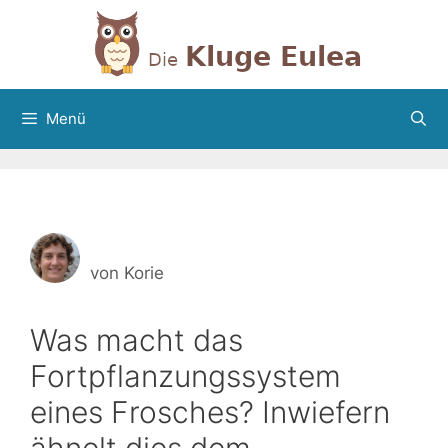
Zum
Inhalt
springen
Menü
von
Korie
Was macht das
Fortpflanzungssystem
eines Frosches? Inwiefern
ähnelt dies dem