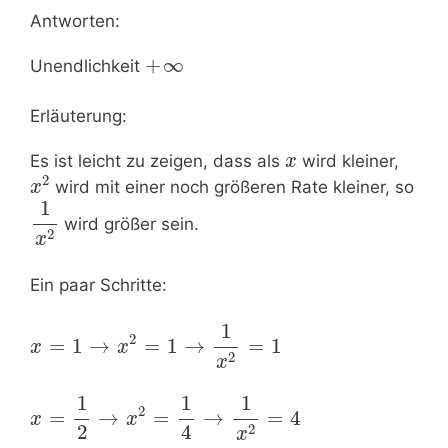
Antworten:
+
∞
Unendlichkeit
Erläuterung:
Es ist leicht zu zeigen, dass als
wird kleiner,
x
2
wird mit einer noch größeren Rate kleiner, so
x
1
wird größer sein.
2
x
Ein paar Schritte:
1
2
=
1
→
=
1
→
=
1
x
x
2
x
1
1
1
2
=
→
=
→
=
4
x
x
2
4
2
x