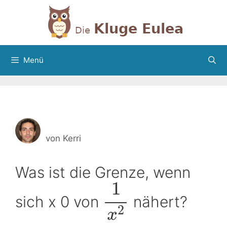
Zum
Inhalt
springen
Menü
von
Kerri
Was ist die Grenze, wenn
1
sich x 0 von
nähert?
2
x