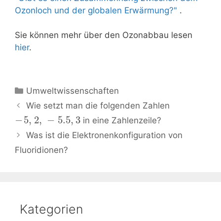
Ozonloch und der globalen Erwärmung?"
.
Sie können mehr über den Ozonabbau lesen
hier
.
Kategorien
Umweltwissenschaften
Beitrags-
Wie setzt man die folgenden Zahlen
Navigation
−
5
,
2
,
−
5.5
,
3
in eine Zahlenzeile?
Was ist die Elektronenkonfiguration von
Fluoridionen?
Kategorien