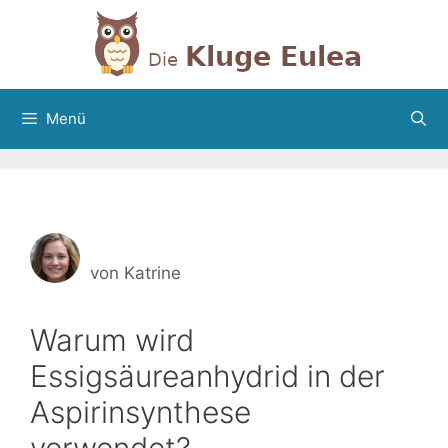
Zum
Inhalt
springen
Menü
von
Katrine
Warum wird
Essigsäureanhydrid in der
Aspirinsynthese
verwendet?