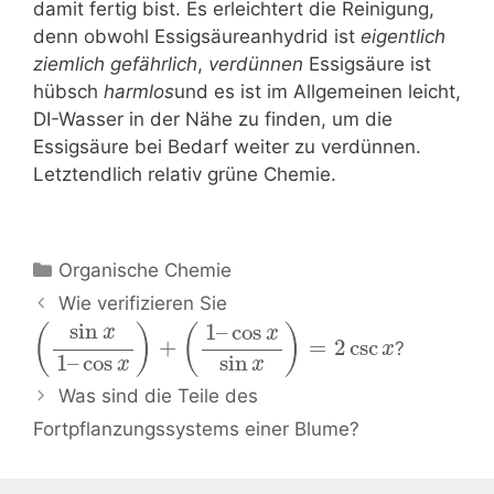
damit fertig bist. Es erleichtert die Reinigung,
denn obwohl Essigsäureanhydrid ist
eigentlich
ziemlich gefährlich
,
verdünnen
Essigsäure ist
hübsch
harmlos
und es ist im Allgemeinen leicht,
DI-Wasser in der Nähe zu finden, um die
Essigsäure bei Bedarf weiter zu verdünnen.
Letztendlich relativ grüne Chemie.
Kategorien
Organische Chemie
Beitrags-
Wie verifizieren Sie
Navigation
sin
1
–
cos
(
)
(
)
x
x
+
=
2
csc
?
x
1
–
cos
sin
x
x
Was sind die Teile des
Fortpflanzungssystems einer Blume?