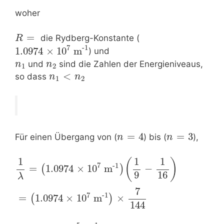
woher
=
die Rydberg-Konstante (
R
7
-1
1.0974
×
10
m
) und
l
und
sind die Zahlen der Energieniveaus,
n
n
1
2
<
so dass
n
n
1
2
=
4
=
3
Für einen Übergang von (
) bis (
),
n
n
1
1
1
(
)
7
-1
=
1.0974
×
10
m
−
(
)
l
9
16
λ
7
7
-1
=
1.0974
×
10
m
×
(
)
l
144