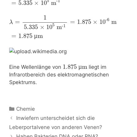
5
-1
=
5.335
×
10
m
l
1
-6
=
=
1.875
×
10
m
λ
l
5
-1
5.335
×
10
m
l
=
1.875 
µ
m
1.875 
µ
m
Eine Wellenlänge von
liegt im
Infrarotbereich des elektromagnetischen
Spektrums.
Kategorien
Chemie
Beitrags-
Inwiefern unterscheidet sich die
Navigation
Leberportalvene von anderen Venen?
Haben Bakterien DNA oder RNA?