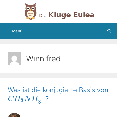
Zum
Inhalt
springen
Menü
Winnifred
Was ist die konjugierte Basis von
+
?
C
H
N
H
3
3