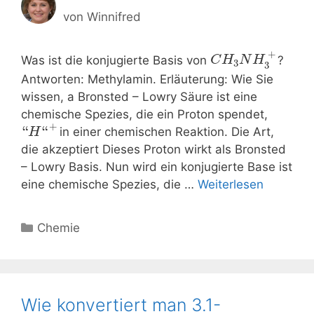
von
Winnifred
+
Was ist die konjugierte Basis von
?
C
H
N
H
3
3
Antworten: Methylamin. Erläuterung: Wie Sie
wissen, a Bronsted – Lowry Säure ist eine
chemische Spezies, die ein Proton spendet,
+
“
“
in einer chemischen Reaktion. Die Art,
H
die akzeptiert Dieses Proton wirkt als Bronsted
– Lowry Basis. Nun wird ein konjugierte Base ist
eine chemische Spezies, die …
Weiterlesen
Kategorien
Chemie
Wie konvertiert man 3.1-