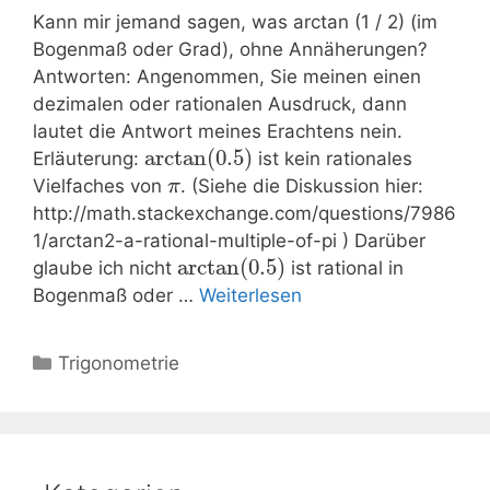
Kann mir jemand sagen, was arctan (1 / 2) (im
Bogenmaß oder Grad), ohne Annäherungen?
Antworten: Angenommen, Sie meinen einen
dezimalen oder rationalen Ausdruck, dann
lautet die Antwort meines Erachtens nein.
arctan
(
0.5
)
Erläuterung:
ist kein rationales
Vielfaches von
. (Siehe die Diskussion hier:
π
http://math.stackexchange.com/questions/7986
1/arctan2-a-rational-multiple-of-pi ) Darüber
arctan
(
0.5
)
glaube ich nicht
ist rational in
Bogenmaß oder …
Weiterlesen
Kategorien
Trigonometrie