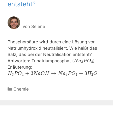
entsteht?
von
Selene
Phosphorsäure wird durch eine Lösung von
Natriumhydroxid neutralisiert. Wie heißt das
Salz, das bei der Neutralisation entsteht?
Antworten: Trinatriumphosphat (
)
N
a
P
O
3
4
Erläuterung:
+
3
→
+
3
H
P
O
N
a
O
H
N
a
P
O
H
O
3
4
3
4
2
Kategorien
Chemie