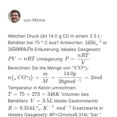
von
Minne
Welchen Druck übt 14.0 g CO in einem 3.5 L-
¯
1650
„
“
Behälter bei 75 ° C aus? Antworten:
or
165000
Erläuterung: Ideales Gasgesetz:
k
P
a
n
R
T
=
=
Umlagerung:
P
V
n
R
T
P
V
“
“
Berechnen Sie die Menge von
:
C
O
2
14.0
g
m
„
“
=
=
=
2
(
)
n
C
O
m
o
l
2
−
1
28
M
g
m
o
l
Temperatur in Kelvin umrechnen:
=
75
+
273
=
348
Volumen des
T
K
=
3.5
Behälters:
Ideale Gaskonstante:
V
L
¯
¯
−
1
−
1
=
8.314
“
„
Ersatzwerte in
R
L
K
m
o
l
ideales Gasgesetz: #P=(2molxx8.314L “bar “