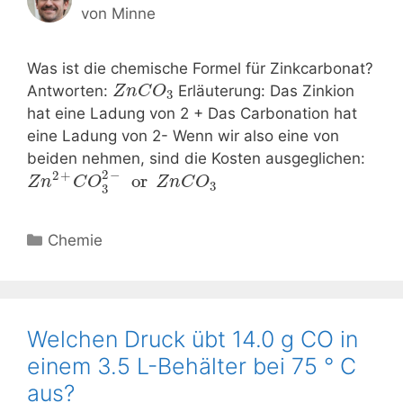
von
Minne
Was ist die chemische Formel für Zinkcarbonat?
Antworten:
Erläuterung: Das Zinkion
Z
n
C
O
3
hat eine Ladung von 2 + Das Carbonation hat
eine Ladung von 2- Wenn wir also eine von
beiden nehmen, sind die Kosten ausgeglichen:
2
−
2
+
or
Z
n
C
O
Z
n
C
O
3
3
Kategorien
Chemie
Welchen Druck übt 14.0 g CO in
einem 3.5 L-Behälter bei 75 ° C
aus?