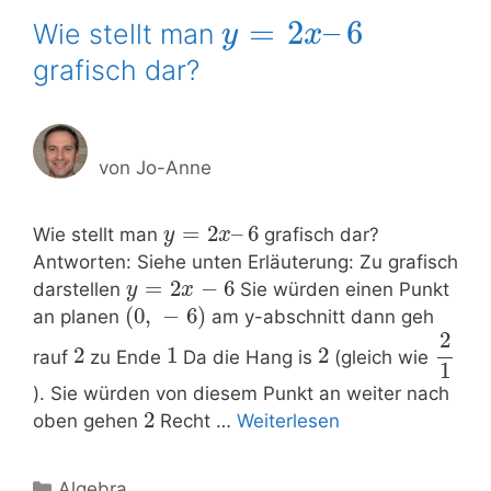
=
2
–
6
Wie stellt man
y
x
grafisch dar?
von
Jo-Anne
=
2
–
6
Wie stellt man
grafisch dar?
y
x
Antworten: Siehe unten Erläuterung: Zu grafisch
=
2
−
6
darstellen
Sie würden einen Punkt
y
x
(
0
,
−
6
)
an planen
am y-abschnitt dann geh
2
2
1
2
rauf
zu Ende
Da die Hang is
(gleich wie
1
). Sie würden von diesem Punkt an weiter nach
2
oben gehen
Recht …
Weiterlesen
Kategorien
Algebra