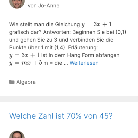
von
Jo-Anne
=
3
+
1
Wie stellt man die Gleichung
y
x
grafisch dar? Antworten: Beginnen Sie bei (0,1)
und gehen Sie zu 3 und verbinden Sie die
Punkte über 1 mit (1,4). Erläuterung:
=
3
+
1
ist in dem Hang Form abfangen
y
x
=
+
m = die …
Weiterlesen
y
m
x
b
Kategorien
Algebra
Welche Zahl ist 70% von 45?