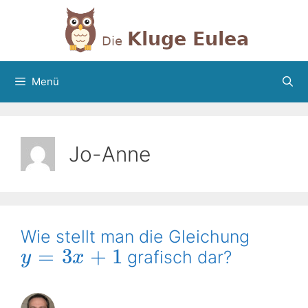
Zum
Inhalt
springen
Menü
Jo-Anne
Wie stellt man die Gleichung
=
3
+
1
grafisch dar?
y
x