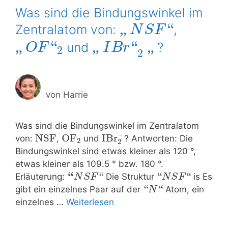
Was sind die Bindungswinkel im
“
„
Zentralatom von:
,
N
S
F
–
“
“
„
„
„
und
?
O
F
I
B
r
2
2
von
Harrie
Was sind die Bindungswinkel im Zentralatom
–
NSF
OF
IBr
von:
,
und
? Antworten: Die
2
2
Bindungswinkel sind etwas kleiner als 120 °,
etwas kleiner als 109.5 ° bzw. 180 °.
“
“
“
“
Erläuterung:
Die Struktur
is Es
N
S
F
N
S
F
“
“
gibt ein einzelnes Paar auf der
Atom, ein
N
einzelnes …
Weiterlesen