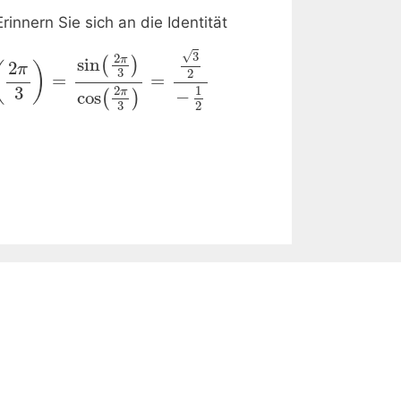
rinnern Sie sich an die Identität
√
3
2
π
sin
(
)
2
(
)
π
3
2
=
=
3
2
1
π
−
cos
(
)
3
2