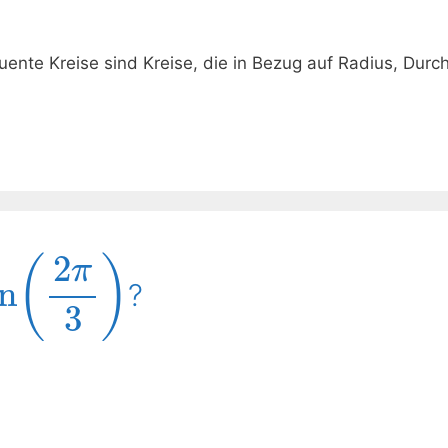
ente Kreise sind Kreise, die in Bezug auf Radius, Dur
2
(
)
π
an
?
3