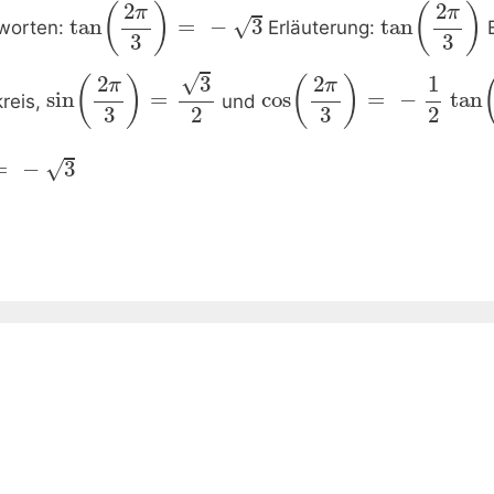
2
2
(
)
(
)
π
π
√
tan
=
−
3
tan
worten:
Erläuterung:
E
3
3
√
2
2
1
3
(
)
(
)
π
π
sin
=
cos
=
−
tan
reis,
und
3
3
2
2
√
=
−
3