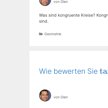
von
Glen
Was sind kongruente Kreise? Kongru
sind.
Kategorien
Geometrie
t
Wie bewerten Sie
von
Glen