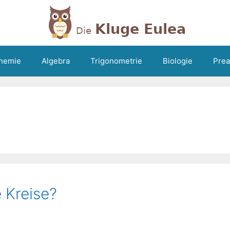
hemie
Algebra
Trigonometrie
Biologie
Prea
 Kreise?