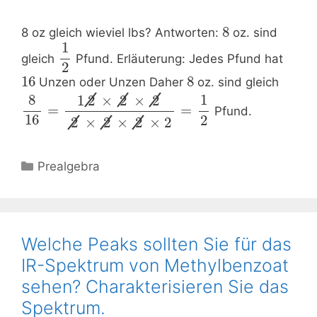
8
8 oz gleich wieviel lbs? Antworten:
oz. sind
1
gleich
Pfund. Erläuterung: Jedes Pfund hat
2
16
8
Unzen oder Unzen Daher
oz. sind gleich
8
1
1
2
×
2
×
2
=
=
Pfund.
16
2
2
×
2
×
2
×
2
Kategorien
Prealgebra
Welche Peaks sollten Sie für das
IR-Spektrum von Methylbenzoat
sehen? Charakterisieren Sie das
Spektrum.