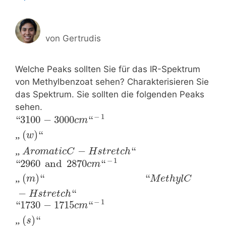
von
Gertrudis
Welche Peaks sollten Sie für das IR-Spektrum
von Methylbenzoat sehen? Charakterisieren Sie
das Spektrum. Sie sollten die folgenden Peaks
sehen.
−
1
“
3100
−
3000
“
c
m
„
(
)
“
w
X
X
X
X
X
X
X
X
X
X
X
X
X
l
„
−
“
A
r
o
m
a
t
i
c
C
H
s
t
r
e
t
c
h
−
1
“
2960
and
2870
“
c
m
„
(
)
“
“
m
X
X
X
X
X
X
X
X
X
X
X
l
M
e
t
h
y
l
C
−
“
H
s
t
r
e
t
c
h
−
1
“
1730
−
1715
“
c
m
„
(
)
“
s
X
X
X
X
X
X
X
X
X
X
X
X
X
X