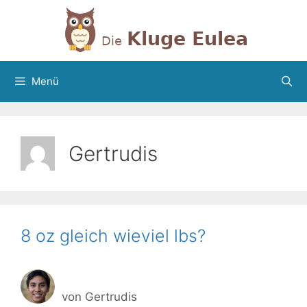
Zum
Inhalt
springen
Menü
Gertrudis
8 oz gleich wieviel lbs?
von
Gertrudis