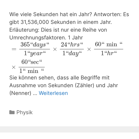
Wie viele Sekunden hat ein Jahr? Antworten: Es
gibt 31,536,000 Sekunden in einem Jahr.
Erläuterung: Dies ist nur eine Reihe von
Umrechnungsfaktoren. 1 Jahr
60
“
min
“
365
“
“
24
“
“
d
a
y
s
h
r
s
=
×
×
1
“
“
1
“
“
1
“
“
h
r
y
e
a
r
d
a
y
60
“
sec
“
×
1
“
min
“
Sie können sehen, dass alle Begriffe mit
Ausnahme von Sekunden (Zähler) und Jahr
(Nenner) …
Weiterlesen
Kategorien
Physik