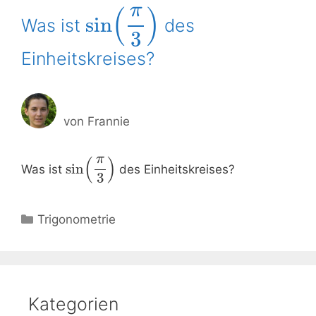
π
(
)
sin
Was ist
des
3
Einheitskreises?
von
Frannie
π
(
)
sin
Was ist
des Einheitskreises?
3
Kategorien
Trigonometrie
Kategorien