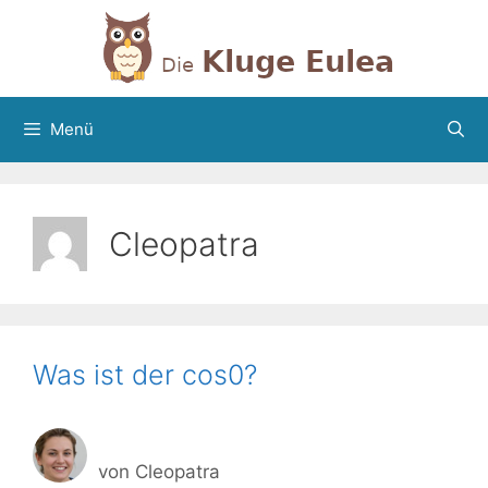
Zum
Inhalt
springen
Menü
Cleopatra
Was ist der cos0?
von
Cleopatra