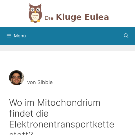
Zum
Inhalt
springen
Menü
von
Sibbie
Wo im Mitochondrium
findet die
Elektronentransportkette
statt?