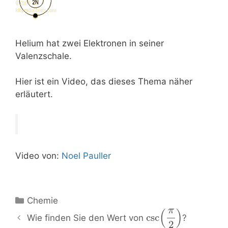
Helium hat zwei Elektronen in seiner
Valenzschale.
Hier ist ein Video, das dieses Thema näher
erläutert.
Video von:
Noel Pauller
Kategorien
Chemie
π
(
)
Beitrags-
csc
Wie finden Sie den Wert von
?
2
Navigation