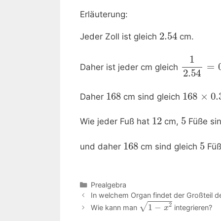
Erläuterung:
2.54
Jeder Zoll ist gleich
cm.
1
=
Daher ist jeder cm gleich
2.54
168
168
×
0.
Daher
cm sind gleich
12
5
Wie jeder Fuß hat
cm,
Füße sin
168
5
und daher
cm sind gleich
Füß
Kategorien
Prealgebra
Beitrags-
In welchem ​​Organ findet der Großteil
Navigation
2
√
1
−
Wie kann man
integrieren?
x