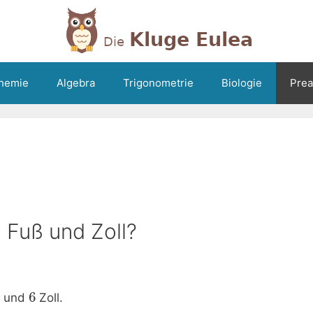
hemie
Algebra
Trigonometrie
Biologie
Prea
n Fuß und Zoll?
6
 und
Zoll.