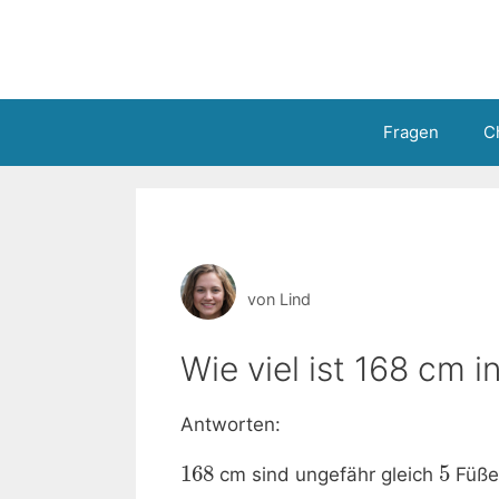
Zum
Inhalt
springen
Fragen
C
von
Lind
Wie viel ist 168 cm i
Antworten:
168
5
cm sind ungefähr gleich
Füße