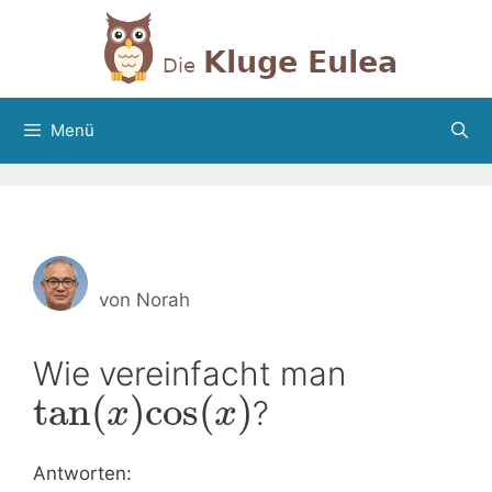
Zum
Inhalt
springen
Menü
von
Norah
Wie vereinfacht man
tan
(
)
cos
(
)
?
x
x
Antworten: