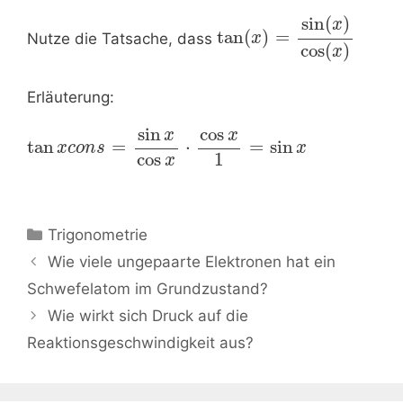
sin
(
)
x
tan
(
)
=
Nutze die Tatsache, dass
x
cos
(
)
x
Erläuterung:
sin
cos
x
x
tan
=
⋅
=
sin
x
c
o
n
s
x
1
cos
x
Kategorien
Trigonometrie
Beitrags-
Wie viele ungepaarte Elektronen hat ein
Navigation
Schwefelatom im Grundzustand?
Wie wirkt sich Druck auf die
Reaktionsgeschwindigkeit aus?