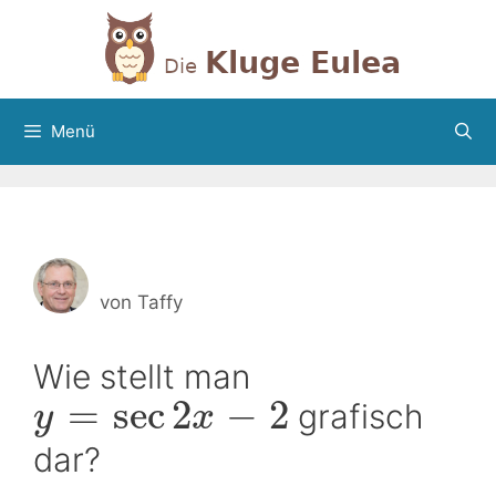
Zum
Inhalt
springen
Menü
von
Taffy
Wie stellt man
=
sec
2
−
2
grafisch
y
x
dar?